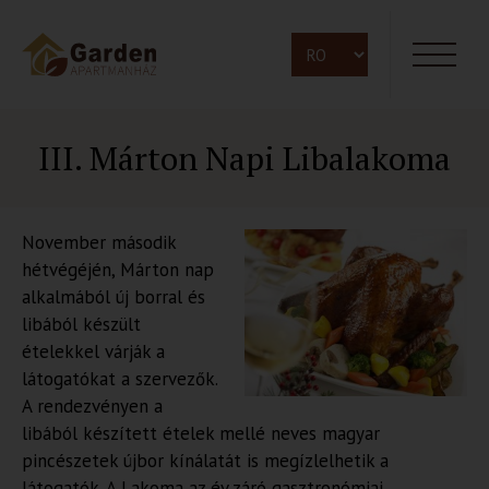
III. Márton Napi Libalakoma
November második
hétvégéjén, Márton nap
alkalmából új borral és
libából készült
ételekkel várják a
látogatókat a szervezők.
A rendezvényen a
libából készített ételek mellé neves magyar
pincészetek újbor kínálatát is megízlelhetik a
látogatók. A Lakoma az év záró gasztronómiai