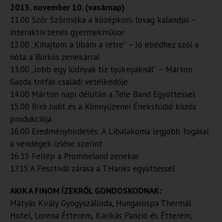
2013. november 10. (vasárnap)
11.00 Szőr Szőrmóka a középkorú lovag kalandjai –
interaktív zenés gyermekműsor
12.00 „Kihajtom a libám a rétre” – Jó ebédhez szól a
nóta a Bürkös zenekarral
13.00 „Jobb egy lúdnyak tíz tyúknyaknál” – Márton
Gazda tréfás családi vetélkedője
14.00 Márton napi délután a Tele Band Együttessel
15.00 Bíró Judit és a Könnyűzenei Énekstúdió közös
produkciója
16.00 Eredményhirdetés: A Libalakoma legjobb fogásai
a vendégek ízlése szerint
16.15 Fellép a Promiseland zenekar
17.15 A Fesztivál zárása a T.Hanks együttessel
AKIK A FINOM ÍZEKRŐL GONDOSKODNAK:
Mátyás Király Gyógyszálloda, Hungarospa Thermál
Hotel, Lorena Étterem, Karikás Panzió és Étterem,