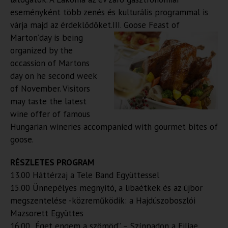
eseményként több zenés és kulturális programmal is
várja majd az érdeklődőket.
III. Goose Feast of
Marton’day is being
organized by the
occassion of Martons
day on he second week
of November. Visitors
may taste the latest
wine offer of famous
Hungarian wineries accompanied with gourmet bites of
goose.
RÉSZLETES PROGRAM
13.00 Háttérzaj a Tele Band Együttessel
15.00 Ünnepélyes megnyitó, a libaétkek és az újbor
megszentelése -közreműködik: a Hajdúszoboszlói
Mazsorett Együttes
16.00 „Éget engem a szömöd” – Színpadon a Filiae