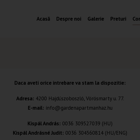
Acasă
Despre noi
Galerie
Preturi
Co
Daca aveti orice intrebare va stam la dispozitie:
Adresa:
4200 Hajdúszoboszló, Vörösmarty u. 77.
E-mail:
info@gardenapartmanhaz.hu
Kispál András:
0036 309527039 (HU)
Kispál Andrásné Judit:
0036 304560814 (HU/ENG)