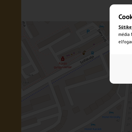
Cook
Sütike
média 
elfoga