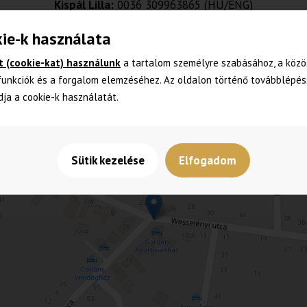
Kispál Lilla:
0036 309963865 (HU/ENG)
ie-k használata
t (cookie-kat) használunk
a tartalom személyre szabásához, a közö
funkciók és a forgalom elemzéséhez. Az oldalon történő továbblépés
dja a cookie-k használatát.
Sütik kezelése
Elfogadom