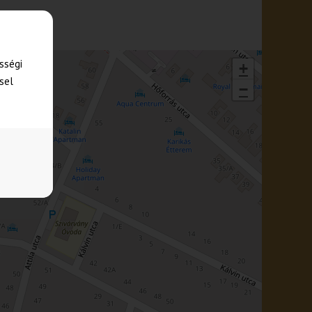
sségi
+
sel
−