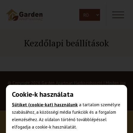
Kezdőlapi beállítások
© Copyright 2026 Garden Apartman Hajdúszoboszló | Minden jog
fenntartva!
Cookie-k használata
Adatvédelmi és adatkezelési tájékoztató
Impresszum
Sütiket (cookie-kat) használunk
a tartalom személyre
szabásához, a közösségi média funkciók és a forgalom
elemzéséhez. Az oldalon történő továbblépéssel
elfogadja a cookie-k használatát.