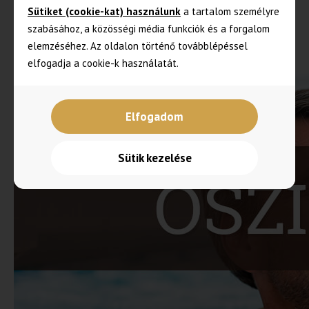
Sütiket (cookie-kat) használunk
a tartalom személyre
A csomag ára: 26 900 Ft / fő (2 fő foglalása esetén)
szabásához, a közösségi média funkciók és a forgalom
elemzéséhez. Az oldalon történő továbblépéssel
Érdeklődni:
06 (30) 456-0814
elfogadja a cookie-k használatát.
Elfogadom
Sütik kezelése