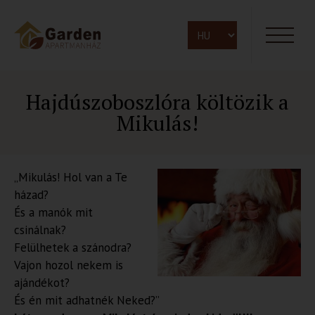
Hajdúszoboszlóra költözik a
Mikulás!
„Mikulás! Hol van a Te
házad?
És a manók mit
csinálnak?
Felülhetek a szánodra?
Vajon hozol nekem is
ajándékot?
És én mit adhatnék Neked?”