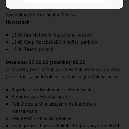
December 07. 10.00 (szombat) 10.45
Ajándékosztó útra indul a Mikulás
Helyszínek:
11.00 óra Mátyás király sétány közepe
11.45 Coop Bocskai ABC mögötti parkoló
13.00 Tesco parkoló
December 07. 10.00 (szombat) 16.30
Csillagfény parti a Mikulással és Miki Mini Krampusszal
(zene, tánc, ajándékok és sok édesség) a Mikulásháznál
Rajzokkal kedveskedünk a Mikulásnak
Bemehetsz a Mikulás házba
Felülhetsz a Mikulásszánra és Rudolfra a
rénszarvasra
Beülhetsz a Mikulás ölébe is
Csillagszórós búcsú a Mikulástól (látványelemekkel)