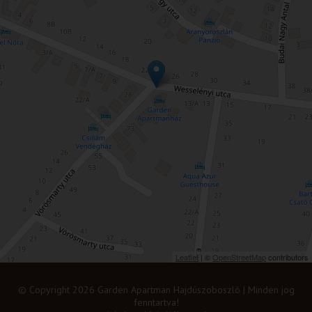
Leaflet
| ©
OpenStreetMap
contributors
© Copyright 2026 Garden Apartman Hajdúszoboszló | Minden jog
fenntartva!