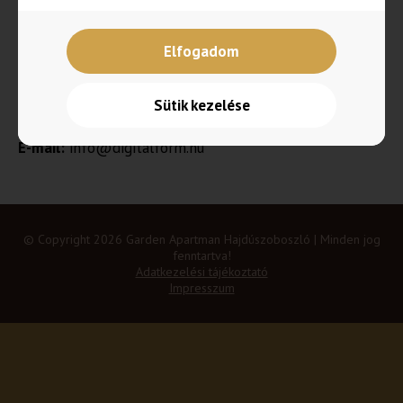
E-mail:
info@rackforest.com
Weboldal:
https://rackforest.com
Elfogadom
Weboldal készítés
Cégnév:
Szabó Péter Zsolt EV
Sütik kezelése
Székhelye:
4200 Hajdúszoboszló, Ady Endre u. 38/A
E-mail:
info@digitalform.hu
© Copyright 2026 Garden Apartman Hajdúszoboszló | Minden jog
fenntartva!
Adatkezelési tájékoztató
Impresszum