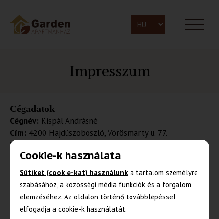
Impresszum
Cégadatok
Cégnév:
Kispál Andrásné
Cím:
4200 Hajdúszoboszló, Vörösmarty u. 77.
Telefon:
+36 (30) 456-0814
Cookie-k használata
E-mail cím:
info@gardenapartmanhaz.hu
Sütiket (cookie-kat) használunk
a tartalom személyre
Tárhelyszolgáltató
szabásához, a közösségi média funkciók és a forgalom
Szolgáltató neve:
Rackforest Zrt.
elemzéséhez. Az oldalon történő továbblépéssel
Székhelye:
1132 Budapest, Victor Hugo utca 11.
elfogadja a cookie-k használatát.
Telefon:
+36 (1) 211 0044